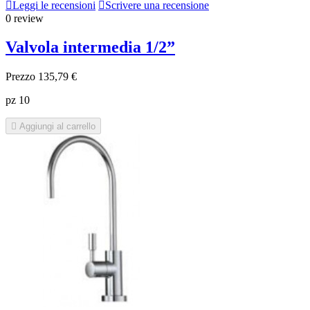

Leggi le recensioni

Scrivere una recensione
0 review
Valvola intermedia 1/2”
Prezzo
135,79 €
pz 10

Aggiungi al carrello