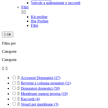
Valvole a galleggiante e raccordi
Filtri


Kit profine
Big Profine
Filtri

OK
Filtra per
Categorie
Categorie



Accessori Depuratori
(27)

Beverini e colonna erogatori
(11)

Depuratori domestici
(59)

Membrane osmosi inversa
(19)

Raccordi
(4)

Vessel per membrane
(3)