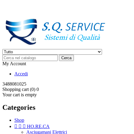
Ordina online o chiamaci al +39 3488081025
Cerca
My Account
Accedi
3488081025
Shopping cart (0)
0
Your cart is empty
Categories
Shop



HO.RE.CA
Asciugamani Elettrici