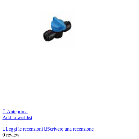

Anteprima
Add to wishlist

Leggi le recensioni

Scrivere una recensione
0 review