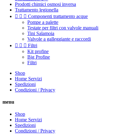
Prodotti chimici osmosi inversa
Trattamento legionella



Componenti trattamento acque
Pompe a palette
Testate per filtri con valvole manuali
Tini Salamoia
Valvole a galleggiante e raccordi



Filtri
Kit profine
Big Profine
Filtri
Shop
Home Servizi
Spedizioni
Condizioni / Privacy
menu
Shop
Home Servizi
Spedizioni
Condizioni / Privacy