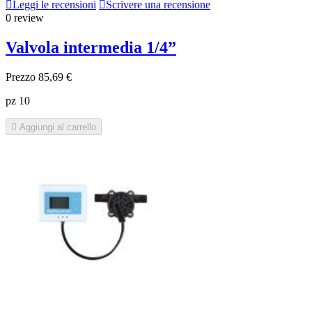

Leggi le recensioni

Scrivere una recensione
0 review
Valvola intermedia 1/4”
Prezzo
85,69 €
pz 10

Aggiungi al carrello