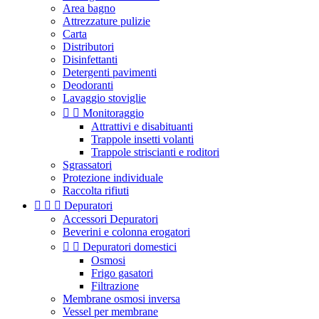
Area bagno
Attrezzature pulizie
Carta
Distributori
Disinfettanti
Detergenti pavimenti
Deodoranti
Lavaggio stoviglie


Monitoraggio
Attrattivi e disabituanti
Trappole insetti volanti
Trappole striscianti e roditori
Sgrassatori
Protezione individuale
Raccolta rifiuti



Depuratori
Accessori Depuratori
Beverini e colonna erogatori


Depuratori domestici
Osmosi
Frigo gasatori
Filtrazione
Membrane osmosi inversa
Vessel per membrane