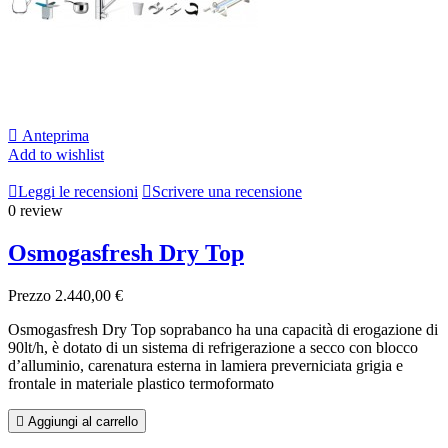

Anteprima
Add to wishlist

Leggi le recensioni

Scrivere una recensione
0 review
Osmogasfresh Dry Top
Prezzo
2.440,00 €
Osmogasfresh Dry Top soprabanco ha una capacità di erogazione di
90lt/h, è dotato di un sistema di refrigerazione a secco con blocco
d’alluminio, carenatura esterna in lamiera preverniciata grigia e
frontale in materiale plastico termoformato

Aggiungi al carrello