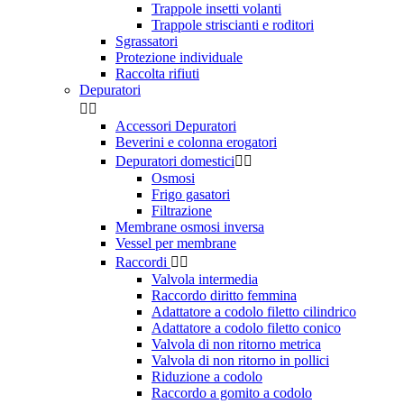
Trappole insetti volanti
Trappole striscianti e roditori
Sgrassatori
Protezione individuale
Raccolta rifiuti
Depuratori


Accessori Depuratori
Beverini e colonna erogatori
Depuratori domestici


Osmosi
Frigo gasatori
Filtrazione
Membrane osmosi inversa
Vessel per membrane
Raccordi


Valvola intermedia
Raccordo diritto femmina
Adattatore a codolo filetto cilindrico
Adattatore a codolo filetto conico
Valvola di non ritorno metrica
Valvola di non ritorno in pollici
Riduzione a codolo
Raccordo a gomito a codolo