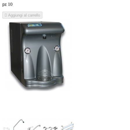
pz 10

Aggiungi al carrello