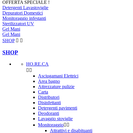
OFFERTA SPECIALE !
Detergenti Lavastoviglie
Depuratori Domestici
Monitoraggio infestanti
Sterilizzatori UV
Gel Mani
Gel Mani
SHOP


SHOP
HO.RE.CA


Asciugamani Elettrici
Area bagno
Attrezzature pulizie
Carta
Distributori
Disinfettanti
Detergenti pavimenti
Deodoranti
Lavaggio stoviglie
Monitoraggio


Attrattivi e disabituanti