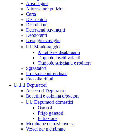
Area bagno
Attrezzature pulizie
Carta
Distributori
Disinfettanti
Detergenti pavimenti
Deodoranti
Lavaggio stoviglie


Monitoraggio
Attrattivi e disabituanti
Trappole insetti volanti
Trappole striscianti e roditori
Sgrassatori
Protezione individuale
Raccolta rifiuti



Depuratori
Accessori Depuratori
Beverini e colonna erogatori


Depuratori domestici
Osmosi
Frigo gasatori
Filtrazione
Membrane osmosi inversa
Vessel per membrane