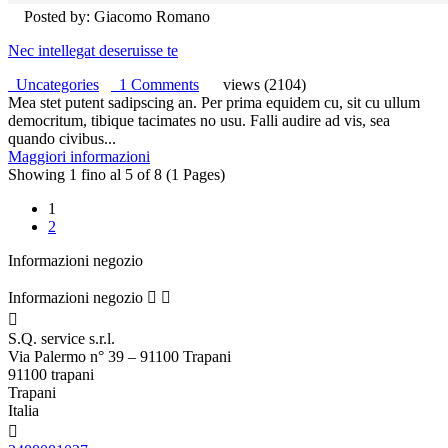
Posted by: Giacomo Romano
Nec intellegat deseruisse te
Uncategories
1 Comments
views (2104)
Mea stet putent sadipscing an. Per prima equidem cu, sit cu ullum
democritum, tibique tacimates no usu. Falli audire ad vis, sea
quando civibus...
Maggiori informazioni
Showing 1 fino al 5 of 8 (1 Pages)
1
2
Informazioni negozio
Informazioni negozio



S.Q. service s.r.l.
Via Palermo n° 39 – 91100 Trapani
91100 trapani
Trapani
Italia
