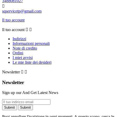
3488081027

sqservicetp@gmail.com
Il tuo account
Il tuo account


Indirizzi
Informazioni personali
Note di credito
Ordini
I miei avvisi
Le mie liste dei desideri
Newsletter


Newsletter
Sign up our And Get Latest News
Puoi annullare l'iscrizione in ogni momenti. A questo scopo, cerca le