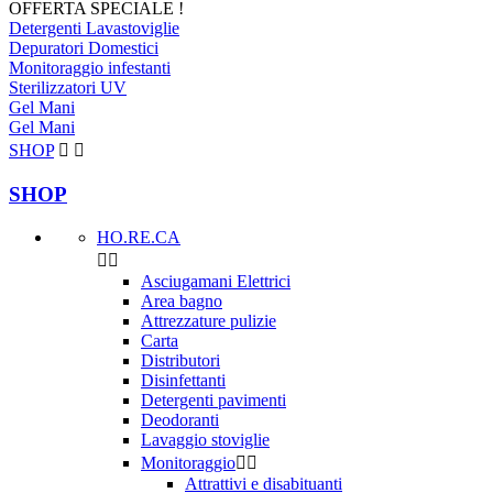
OFFERTA SPECIALE !
Detergenti Lavastoviglie
Depuratori Domestici
Monitoraggio infestanti
Sterilizzatori UV
Gel Mani
Gel Mani
SHOP


SHOP
HO.RE.CA


Asciugamani Elettrici
Area bagno
Attrezzature pulizie
Carta
Distributori
Disinfettanti
Detergenti pavimenti
Deodoranti
Lavaggio stoviglie
Monitoraggio


Attrattivi e disabituanti