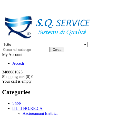
Ordina online o chiamaci al +39 3488081025
Cerca
My Account
Accedi
3488081025
Shopping cart (0)
0
Your cart is empty
Categories
Shop



HO.RE.CA
Asciugamani Elettrici