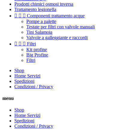
Prodotti chimici osmosi inversa
Trattamento legionella



Componenti trattamento acque
Pompe a palette
Testate per filtri con valvole manuali
Tini Salamoia
Valvole a galleggiante e raccordi



Filtri
Kit profine
Big Profine
Filtri
Shop
Home Servizi
Spedizioni
Condizioni / Privacy
menu
Shop
Home Servizi
Spedizioni
Condizioni / Privacy