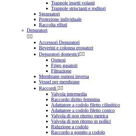
Trappole insetti volanti
Trappole striscianti e roditori
Sgrassatori
Protezione individuale
Raccolta rifiuti
Depuratori


Accessori Depuratori
Beverini e colonna erogatori
Depuratori domestici


Osmosi
Frigo gasatori
Filtrazione
Membrane osmosi inversa
Vessel per membrane
Raccordi


Valvola intermedia
Raccordo diritto femmina
Adattatore a codolo filetto cilindrico
Adattatore a codolo filetto conico
Valvola di non ritorno metrica
Valvola di non ritorno in pollici
Riduzione a codolo
Raccordo a gomito a codolo