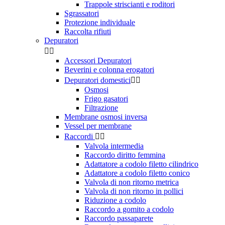
Trappole striscianti e roditori
Sgrassatori
Protezione individuale
Raccolta rifiuti
Depuratori


Accessori Depuratori
Beverini e colonna erogatori
Depuratori domestici


Osmosi
Frigo gasatori
Filtrazione
Membrane osmosi inversa
Vessel per membrane
Raccordi


Valvola intermedia
Raccordo diritto femmina
Adattatore a codolo filetto cilindrico
Adattatore a codolo filetto conico
Valvola di non ritorno metrica
Valvola di non ritorno in pollici
Riduzione a codolo
Raccordo a gomito a codolo
Raccordo passaparete