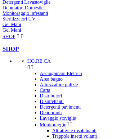
Detergenti Lavastoviglie
Depuratori Domestici
Monitoraggio infestanti
Sterilizzatori UV
Gel Mani
Gel Mani
SHOP


SHOP
HO.RE.CA


Asciugamani Elettrici
Area bagno
Attrezzature pulizie
Carta
Distributori
Disinfettanti
Detergenti pavimenti
Deodoranti
Lavaggio stoviglie
Monitoraggio


Attrattivi e disabituanti
Trappole insetti volanti