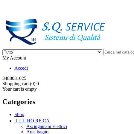
Ordina online o chiamaci al +39 3488081025
My Account
Accedi
3488081025
Shopping cart (0)
0
Your cart is empty
Categories
Shop



HO.RE.CA
Asciugamani Elettrici
Area bagno