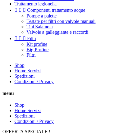
Trattamento legionella



Componenti trattamento acque
Pompe a palette
Testate per filtri con valvole manuali
Tini Salamoia
Valvole a galleggiante e raccordi



Filtri
Kit profine
Big Profine
Filtri
Shop
Home Servizi
Spedizioni
Condizioni / Privacy
menu
Shop
Home Servizi
Spedizioni
Condizioni / Privacy
OFFERTA SPECIALE !