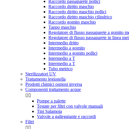
Raccordo passaparete pollici
Raccordo diritto maschio
Raccordo diritto maschio pollici
Raccordo diritto maschio cilindrico
Raccordo gomito maschio
Tappo maschio
Regolatore di flusso passaparete a gomito m
Regolatore di flusso passaparete in linea met
Intermedio dritto
Intermedio a gomito
Intermedio a gomito pollici
Intermedio a T
Intermedio a T
Tubo metrico
Sterilizzatori UV
Trattamento legionella
Prodotti chimici osmosi inversa
Componenti trattamento acque


Pompe a palette
Testate per filtri con valvole manuali
Tini Salamoia
Valvole a galleggiante e raccordi
Filtri

