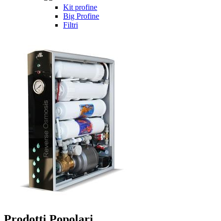
Kit profine
Big Profine
Filtri
Prodotti Popolari