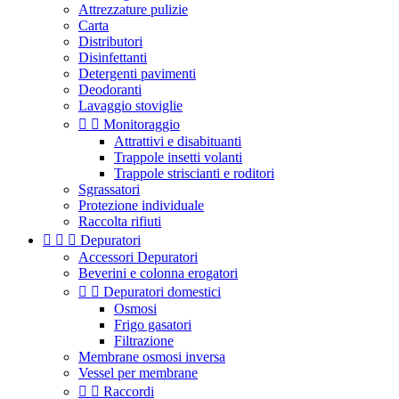
Attrezzature pulizie
Carta
Distributori
Disinfettanti
Detergenti pavimenti
Deodoranti
Lavaggio stoviglie


Monitoraggio
Attrattivi e disabituanti
Trappole insetti volanti
Trappole striscianti e roditori
Sgrassatori
Protezione individuale
Raccolta rifiuti



Depuratori
Accessori Depuratori
Beverini e colonna erogatori


Depuratori domestici
Osmosi
Frigo gasatori
Filtrazione
Membrane osmosi inversa
Vessel per membrane


Raccordi